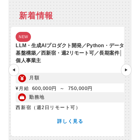
新着情報
NEW
LLM・生成AIプロダクト開発／Python・データ
大
ー
基盤構築／西新宿・週2リモート可／長期案件│
級
個人事業主
ア
◀
▶
月額
¥月給 600,000円 ～ 750,000円
¥
勤務地
西新宿（週2日リモート可）
飯
詳しく見る