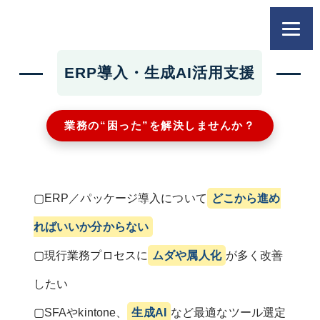
ERP導入・生成AI活用支援
業務の“困った”を解決しませんか？
▢ERP／パッケージ導入について
どこから進め
ればいいか分からない
▢現行業務プロセスに
ムダや属人化
が多く改善
したい
▢SFAやkintone、
生成AI
など最適なツール選定