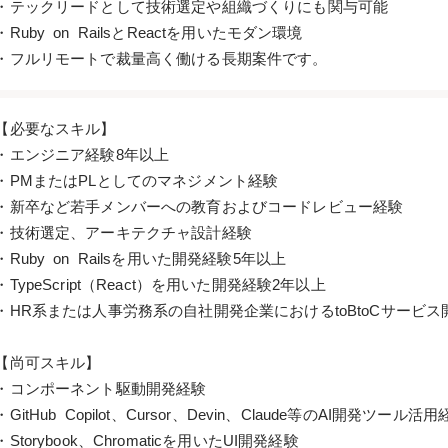
・テックリードとして技術選定や組織づくりにも関与可能
・Ruby on RailsとReactを用いたモダン環境
・フルリモートで裁量高く働ける長期案件です。
【必要なスキル】
・エンジニア経験8年以上
・PMまたはPLとしてのマネジメント経験
・新卒など若手メンバーへの教育およびコードレビュー経験
・技術選定、アーキテクチャ設計経験
・Ruby on Railsを用いた開発経験5年以上
・TypeScript（React）を用いた開発経験2年以上
・HR系または人事労務系の自社開発企業におけるtoBtoCサービス
【尚可スキル】
・コンポーネント駆動開発経験
・GitHub Copilot、Cursor、Devin、Claude等のAI開発ツール活
・Storybook、Chromaticを用いたUI開発経験