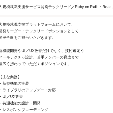
大規模就職支援サービス開発テックリード／Ruby on Rails・Re
大規模就職支援プラットフォームにおいて、
開発リーダー・テックリードポジションとして
開発全般をご担当いただきます。
新機能開発やUI／UX改善だけでなく、技術選定や
アーキテクチャ設計、若手メンバーの育成まで
幅広く携わっていただくポジションです。
【主な業務】
・新規機能の実装
・ライブラリのアップデート対応
・UI／UX改善
・共通機能の設計・開発
・レスポンシブコーディング