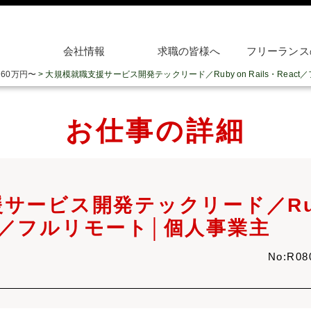
会社情報
求職の皆様へ
フリーランス
>
60万円〜
>
大規模就職支援サービス開発テックリード／Ruby on Rails・Reac
お仕事の詳細
サービス開発テックリード／Rub
act／フルリモート│個人事業主
No:R0