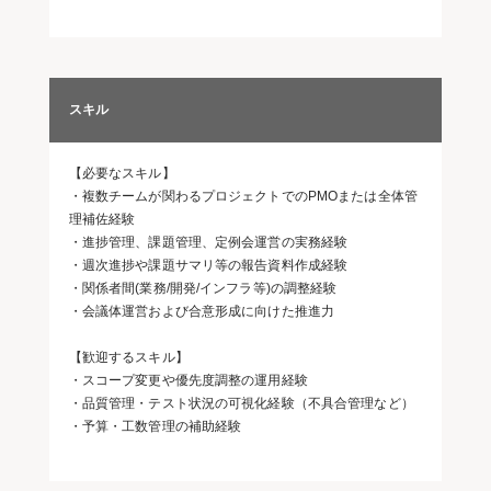
スキル
【必要なスキル】
・複数チームが関わるプロジェクトでのPMOまたは全体管
理補佐経験
・進捗管理、課題管理、定例会運営の実務経験
・週次進捗や課題サマリ等の報告資料作成経験
・関係者間(業務/開発/インフラ等)の調整経験
・会議体運営および合意形成に向けた推進力
【歓迎するスキル】
・スコープ変更や優先度調整の運用経験
・品質管理・テスト状況の可視化経験（不具合管理など）
・予算・工数管理の補助経験