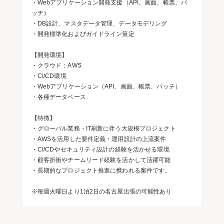
・Webアプリケーション開発支援（API、画面、帳票、バ
ッチ）
・DB設計、マスタデータ管理、データモデリング
・開発標準化およびガイドライン策定
【開発環境】
・クラウド：AWS
・CI/CD環境
・Webアプリケーション（API、画面、帳票、バッチ）
・各種データベース
【特徴】
・グローバル業務・IT刷新に伴う大規模プロジェクト
・AWSを活用した要件定義・運用設計の上流案件
・CI/CDやセキュリティ設計の経験を活かせる環境
・顧客折衝やチームリード経験を活かして活躍可能
・長期的なプロジェクト推進に携われる案件です。
※毎週火曜日より1泊2日の名古屋出張の可能性あり