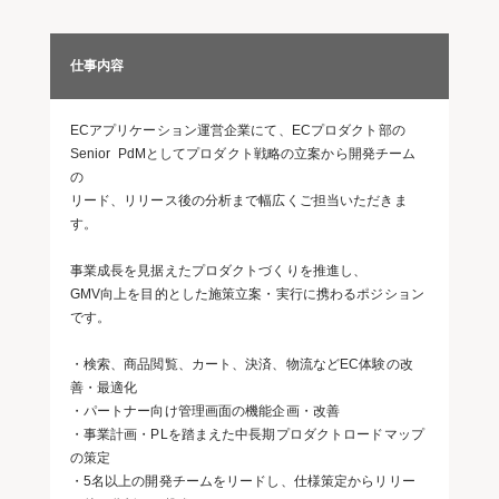
仕事内容
ECアプリケーション運営企業にて、ECプロダクト部の
Senior PdMとしてプロダクト戦略の立案から開発チーム
の
リード、リリース後の分析まで幅広くご担当いただきま
す。
事業成長を見据えたプロダクトづくりを推進し、
GMV向上を目的とした施策立案・実行に携わるポジション
です。
・検索、商品閲覧、カート、決済、物流などEC体験の改
善・最適化
・パートナー向け管理画面の機能企画・改善
・事業計画・PLを踏まえた中長期プロダクトロードマップ
の策定
・5名以上の開発チームをリードし、仕様策定からリリー