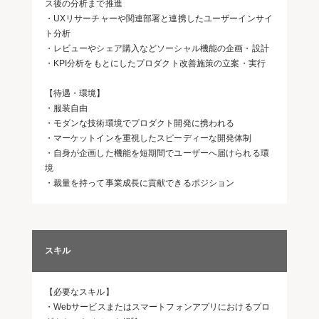
ス後の分析まで推進
・UXリサーチャーや関連部署と連携したユーザーインサイ
ト分析
・レビューやシェア購入などソーシャル機能の企画・設計
・KPI分析をもとにしたプロダクト改善施策の立案・実行
【待遇・環境】
・服装自由
・モダンな技術環境でプロダクト開発に携われる
・マーケットインを重視したスピーディーな開発体制
・自身が企画した機能を短期間でユーザーへ届けられる環
境
・裁量を持って事業成長に貢献できるポジション
スキル
【必要なスキル】
・Webサービスまたはスマートフォンアプリにおけるプロ