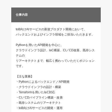
仕事内容
toB向けAIサービスの新規プロダクト開発において、
バックエンドおよびインフラ領域をご担当いただきます。
Pythonを用いたAPI開発を中心に、
クラウドインフラ設計、IaC構築、CI／CD改善、既存シス
テムの
リアーキテクトまで、幅広く携わっていただくポジション
です。
【主な業務】
・Pythonによるバックエンド／API開発
・クラウドインフラの設計・構築
・Terraformを用いたIaC対応
・CI／CDパイプライン構築・改善
・既存システムのリアーキテクト
・toB向けAIサービスの開発・運用