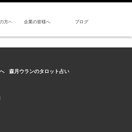
の方へ
企業の皆様へ
ブログ
へ
森月ウランのタロット占い