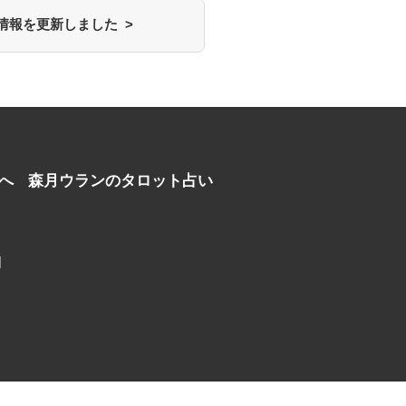
情報を更新しました >
へ
森月ウランのタロット占い