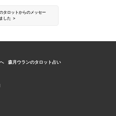
のタロットからのメッセー
ました >
へ
森月ウランのタロット占い