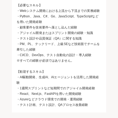
【必要なスキル】
・Webシステム開発における上流から下流までの実務経験
・Python、Java、C#、Go、JavaScript、TypeScriptなど
を用いた開発経験
・顧客要件を技術要件へ落とし込んだ経験
・アジャイル開発またはスプリント開発の経験・知識
・テスト設計や品質保証（QA）に関する知識
・PM、PL、テックリード、上級SEなど技術面でチームを
牽引した経験
・CI/CD、DevOps、テスト自動化の設計・導入経験
※すべての経験が必須ではありません。
【歓迎するスキル】
・AI駆動開発、生成AI、AIエージェントを活用した開発経
験
・1週間スプリントなど短期間でのアジャイル開発経験
・React、Next.js、FastAPIを用いた開発経験
・Azureなどクラウド環境での開発・運用経験
・テスト計画、テスト設計、QAプロセス改善経験