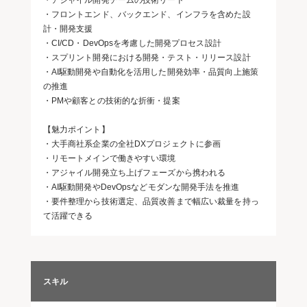
・アジャイル開発チームの技術リード
・フロントエンド、バックエンド、インフラを含めた設
計・開発支援
・CI/CD・DevOpsを考慮した開発プロセス設計
・スプリント開発における開発・テスト・リリース設計
・AI駆動開発や自動化を活用した開発効率・品質向上施策
の推進
・PMや顧客との技術的な折衝・提案
【魅力ポイント】
・大手商社系企業の全社DXプロジェクトに参画
・リモートメインで働きやすい環境
・アジャイル開発立ち上げフェーズから携われる
・AI駆動開発やDevOpsなどモダンな開発手法を推進
・要件整理から技術選定、品質改善まで幅広い裁量を持っ
て活躍できる
スキル