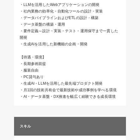
・LLMを活用したWebアプリケーションの開発
・社内業務の効率化・自動化ツールの設計・実装
・データパイプラインおよびETLの設計・構築
・データ基盤の構築・運用
・要件定義～設計・実装・テスト・運用保守まで一貫した
開発
・生成AIを活用した新機能の企画・開発
【待遇・環境】
・長期参画前提
・服装自由
・PC貸与あり
・生成AI・LLMを活用した最先端プロダクト開発
・月1回の技術共有会で最新技術や成功事例を学べる環境
・AI・データ基盤・DX推進を幅広く経験できる成長環境
スキル