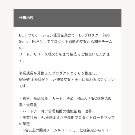
仕事内容
ECアプリケーション運営企業にて、ECプロダクト部の
Senior PdMとしてプロダクト戦略の立案から開発チーム
の
リード、リリース後の分析まで幅広くご担当いただきま
す。
事業成長を見据えたプロダクトづくりを推進し、
GMV向上を目的とした施策立案・実行に携わるポジション
です。
・検索、商品閲覧、カート、決済、物流などEC体験の改
善・最適化
・パートナー向け管理画面の機能企画・改善
・事業計画・PLを踏まえた中長期プロダクトロードマップ
の策定
・5名以上の開発チームをリードし、仕様策定からリリー