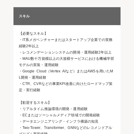
スキル
【必要なスキル】
・IT系メガベンチャーまたはスタートアップ企業での実務
経験2年以上
・レコメンデーションシステムの開発・運用経験2年以上
・MAU数十万規模以上の大規模サービスにおける機械学習
モデルの実装・運用経験
・Google Cloud（Vertex AIなど）またはAWSを用いたM
L開発・運用経験
・CTR、CVRなどの事業KPI改善に向けたロードマップ策
定・実行経験
【歓迎するスキル】
・リアルタイム推論環境の開発・運用経験
・ECまたはソーシャルメディア領域での開発経験
・データエンジニアリング・インフラ構築の知見
・Two-Tower、Transformer、GNNなどのレコメンドアル