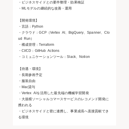
・ビジネスサイドとの要件整理・効果検証
・MLモデルの継続的な改善・運用
【開発環境】
・言語：Python
・クラウド：GCP（Vertex AI、BigQuery、Spanner、Clo
ud Run）
・構成管理：Terraform
・CI/CD：GitHub Actions
・コミュニケーションツール：Slack、Notion
【待遇・環境】
・長期参画予定
・服装自由
・Mac貸与
・Vertex AIを活用した最先端の機械学習開発
・大規模ソーシャルコマースサービスのレコメンド開発に
携われる
・ビジネスサイドと密に連携し、事業成長へ直接貢献でき
る環境