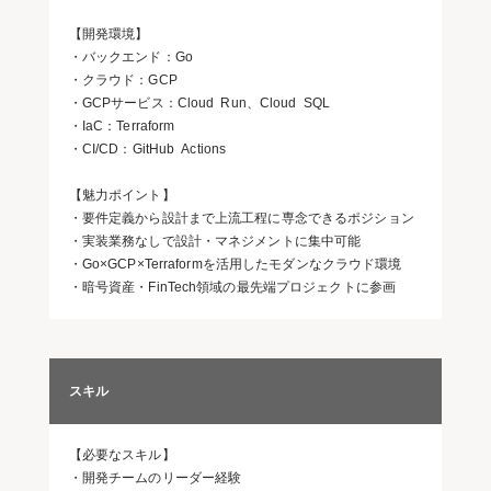
【開発環境】
・バックエンド：Go
・クラウド：GCP
・GCPサービス：Cloud Run、Cloud SQL
・IaC：Terraform
・CI/CD：GitHub Actions
【魅力ポイント】
・要件定義から設計まで上流工程に専念できるポジション
・実装業務なしで設計・マネジメントに集中可能
・Go×GCP×Terraformを活用したモダンなクラウド環境
・暗号資産・FinTech領域の最先端プロジェクトに参画
スキル
【必要なスキル】
・開発チームのリーダー経験