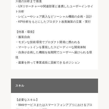
ス後の分析まで推進
・UXリサーチャーや関連部署と連携したユーザーインサイ
ト分析
・レビューやシェア購入などソーシャル機能の企画・設計
・KPI分析をもとにしたプロダクト改善施策の立案・実行
【待遇・環境】
・服装自由
・モダンな技術環境でプロダクト開発に携われる
・マーケットインを重視したスピーディーな開発体制
・自身が企画した機能を短期間でユーザーへ届けられる環
境
・裁量を持って事業成長に貢献できるポジション
スキル
【必要なスキル】
・Webサービスまたはスマートフォンアプリにおけるプロ