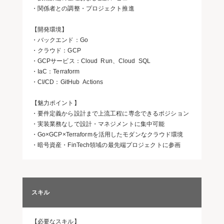
・関係者との調整・プロジェクト推進
【開発環境】
・バックエンド：Go
・クラウド：GCP
・GCPサービス：Cloud Run、Cloud SQL
・IaC：Terraform
・CI/CD：GitHub Actions
【魅力ポイント】
・要件定義から設計まで上流工程に専念できるポジション
・実装業務なしで設計・マネジメントに集中可能
・Go×GCP×Terraformを活用したモダンなクラウド環境
・暗号資産・FinTech領域の最先端プロジェクトに参画
スキル
【必要なスキル】