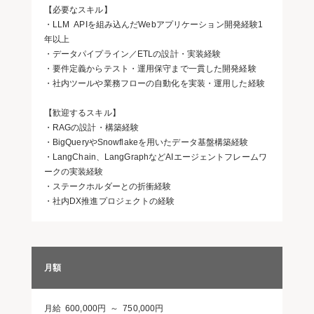
【必要なスキル】
・LLM APIを組み込んだWebアプリケーション開発経験1
年以上
・データパイプライン／ETLの設計・実装経験
・要件定義からテスト・運用保守まで一貫した開発経験
・社内ツールや業務フローの自動化を実装・運用した経験
【歓迎するスキル】
・RAGの設計・構築経験
・BigQueryやSnowflakeを用いたデータ基盤構築経験
・LangChain、LangGraphなどAIエージェントフレームワ
ークの実装経験
・ステークホルダーとの折衝経験
・社内DX推進プロジェクトの経験
月額
月給 600,000円 ～ 750,000円