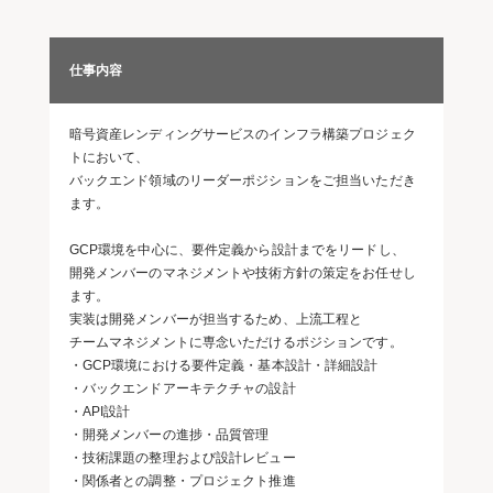
仕事内容
暗号資産レンディングサービスのインフラ構築プロジェク
トにおいて、
バックエンド領域のリーダーポジションをご担当いただき
ます。
GCP環境を中心に、要件定義から設計までをリードし、
開発メンバーのマネジメントや技術方針の策定をお任せし
ます。
実装は開発メンバーが担当するため、上流工程と
チームマネジメントに専念いただけるポジションです。
・GCP環境における要件定義・基本設計・詳細設計
・バックエンドアーキテクチャの設計
・API設計
・開発メンバーの進捗・品質管理
・技術課題の整理および設計レビュー
・関係者との調整・プロジェクト推進