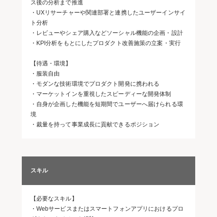
ス後の分析まで推進
・UXリサーチャーや関連部署と連携したユーザーインサイ
ト分析
・レビューやシェア購入などソーシャル機能の企画・設計
・KPI分析をもとにしたプロダクト改善施策の立案・実行
【待遇・環境】
・服装自由
・モダンな技術環境でプロダクト開発に携われる
・マーケットインを重視したスピーディーな開発体制
・自身が企画した機能を短期間でユーザーへ届けられる環
境
・裁量を持って事業成長に貢献できるポジション
スキル
【必要なスキル】
・Webサービスまたはスマートフォンアプリにおけるプロ