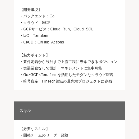
【開発環境】
・バックエンド：Go
・クラウド：GCP
・GCPサービス：Cloud Run、Cloud SQL
・IaC：Terraform
・CI/CD：GitHub Actions
【魅力ポイント】
・要件定義から設計まで上流工程に専念できるポジション
・実装業務なしで設計・マネジメントに集中可能
・Go×GCP×Terraformを活用したモダンなクラウド環境
・暗号資産・FinTech領域の最先端プロジェクトに参画
スキル
【必要なスキル】
・開発チームのリーダー経験