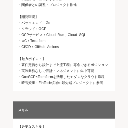
・関係者との調整・プロジェクト推進
【開発環境】
・バックエンド：Go
・クラウド：GCP
・GCPサービス：Cloud Run、Cloud SQL
・IaC：Terraform
・CI/CD：GitHub Actions
【魅力ポイント】
・要件定義から設計まで上流工程に専念できるポジション
・実装業務なしで設計・マネジメントに集中可能
・Go×GCP×Terraformを活用したモダンなクラウド環境
・暗号資産・FinTech領域の最先端プロジェクトに参画
スキル
【必要なスキル】