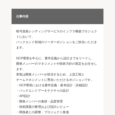
仕事内容
暗号資産レンディングサービスのインフラ構築プロジェク
トにおいて、
バックエンド領域のリーダーポジションをご担当いただき
ます。
GCP環境を中心に、要件定義から設計までをリードし、
開発メンバーのマネジメントや技術方針の策定をお任せし
ます。
実装は開発メンバーが担当するため、上流工程と
チームマネジメントに専念いただけるポジションです。
・GCP環境における要件定義・基本設計・詳細設計
・バックエンドアーキテクチャの設計
・API設計
・開発メンバーの進捗・品質管理
・技術課題の整理および設計レビュー
・関係者との調整・プロジェクト推進