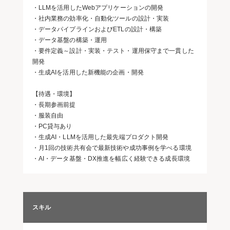
・LLMを活用したWebアプリケーションの開発
・社内業務の効率化・自動化ツールの設計・実装
・データパイプラインおよびETLの設計・構築
・データ基盤の構築・運用
・要件定義～設計・実装・テスト・運用保守まで一貫した
開発
・生成AIを活用した新機能の企画・開発
【待遇・環境】
・長期参画前提
・服装自由
・PC貸与あり
・生成AI・LLMを活用した最先端プロダクト開発
・月1回の技術共有会で最新技術や成功事例を学べる環境
・AI・データ基盤・DX推進を幅広く経験できる成長環境
スキル