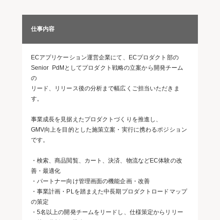
仕事内容
ECアプリケーション運営企業にて、ECプロダクト部の
Senior PdMとしてプロダクト戦略の立案から開発チーム
の
リード、リリース後の分析まで幅広くご担当いただきま
す。
事業成長を見据えたプロダクトづくりを推進し、
GMV向上を目的とした施策立案・実行に携わるポジション
です。
・検索、商品閲覧、カート、決済、物流などEC体験の改
善・最適化
・パートナー向け管理画面の機能企画・改善
・事業計画・PLを踏まえた中長期プロダクトロードマップ
の策定
・5名以上の開発チームをリードし、仕様策定からリリー