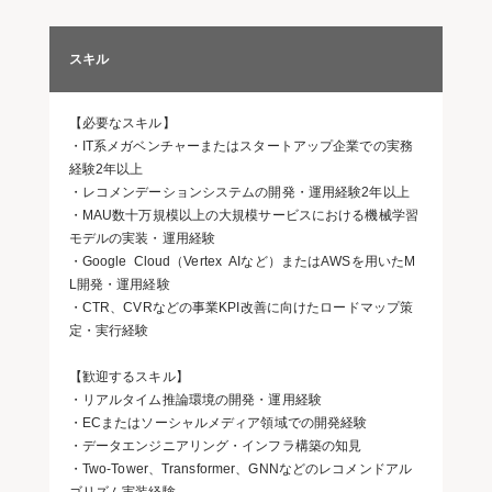
スキル
【必要なスキル】
・IT系メガベンチャーまたはスタートアップ企業での実務
経験2年以上
・レコメンデーションシステムの開発・運用経験2年以上
・MAU数十万規模以上の大規模サービスにおける機械学習
モデルの実装・運用経験
・Google Cloud（Vertex AIなど）またはAWSを用いたM
L開発・運用経験
・CTR、CVRなどの事業KPI改善に向けたロードマップ策
定・実行経験
【歓迎するスキル】
・リアルタイム推論環境の開発・運用経験
・ECまたはソーシャルメディア領域での開発経験
・データエンジニアリング・インフラ構築の知見
・Two-Tower、Transformer、GNNなどのレコメンドアル