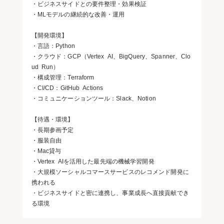
・ビジネスサイドとの要件整理・効果検証
・MLモデルの継続的な改善・運用
【開発環境】
・言語：Python
・クラウド：GCP（Vertex AI、BigQuery、Spanner、Clo
ud Run）
・構成管理：Terraform
・CI/CD：GitHub Actions
・コミュニケーションツール：Slack、Notion
【待遇・環境】
・長期参画予定
・服装自由
・Mac貸与
・Vertex AIを活用した最先端の機械学習開発
・大規模ソーシャルコマースサービスのレコメンド開発に
携われる
・ビジネスサイドと密に連携し、事業成長へ直接貢献でき
る環境