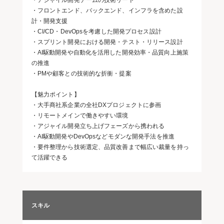
・アジャイル開発チームの技術リード
・フロントエンド、バックエンド、インフラを含めた設
計・開発支援
・CI/CD・DevOpsを考慮した開発プロセス設計
・スプリント開発における開発・テスト・リリース設計
・AI駆動開発や自動化を活用した開発効率・品質向上施策
の推進
・PMや顧客との技術的な折衝・提案
【魅力ポイント】
・大手商社系企業の全社DXプロジェクトに参画
・リモートメインで働きやすい環境
・アジャイル開発立ち上げフェーズから携われる
・AI駆動開発やDevOpsなどモダンな開発手法を推進
・要件整理から技術選定、品質改善まで幅広い裁量を持っ
て活躍できる
スキル