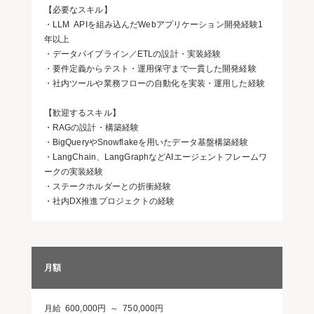
【必要なスキル】
・LLM APIを組み込んだWebアプリケーション開発経験1
年以上
・データパイプライン／ETLの設計・実装経験
・要件定義からテスト・運用保守まで一貫した開発経験
・社内ツールや業務フローの自動化を実装・運用した経験
【歓迎するスキル】
・RAGの設計・構築経験
・BigQueryやSnowflakeを用いたデータ基盤構築経験
・LangChain、LangGraphなどAIエージェントフレームワ
ークの実装経験
・ステークホルダーとの折衝経験
・社内DX推進プロジェクトの経験
月額
月給 600,000円 ～ 750,000円