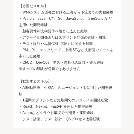
【必要なスキル】
・Webシステム開発における上流から下流までの実務経験
・Python、Java、C#、Go、JavaScript、TypeScriptなど
を用いた開発経験
・顧客要件を技術要件へ落とし込んだ経験
・アジャイル開発またはスプリント開発の経験・知識
・テスト設計や品質保証（QA）に関する知識
・PM、PL、テックリード、上級SEなど技術面でチームを
牽引した経験
・CI/CD、DevOps、テスト自動化の設計・導入経験
※すべての経験が必須ではありません。
【歓迎するスキル】
・AI駆動開発、生成AI、AIエージェントを活用した開発経
験
・1週間スプリントなど短期間でのアジャイル開発経験
・React、Next.js、FastAPIを用いた開発経験
・Azureなどクラウド環境での開発・運用経験
・テスト計画、テスト設計、QAプロセス改善経験