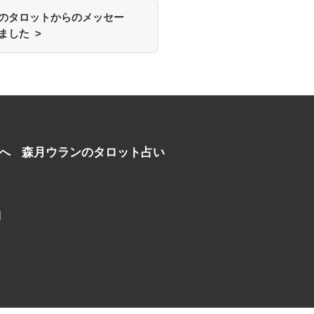
のタロットからのメッセー
ました >
へ
森月ウランのタロット占い