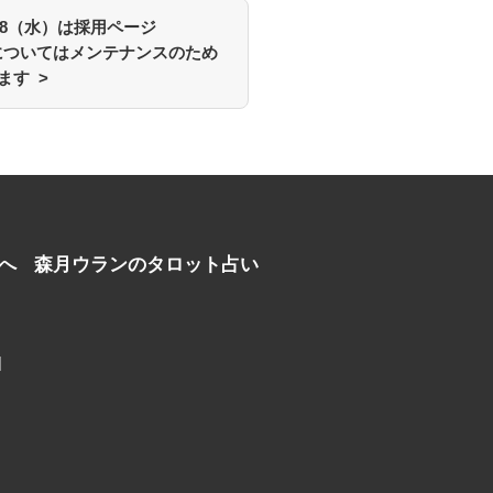
7/8（水）は採用ページ
）についてはメンテナンスのため
ます >
へ
森月ウランのタロット占い