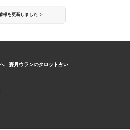
情報を更新しました >
へ
森月ウランのタロット占い