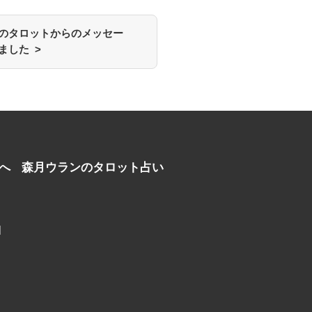
のタロットからのメッセー
ました >
へ
森月ウランのタロット占い