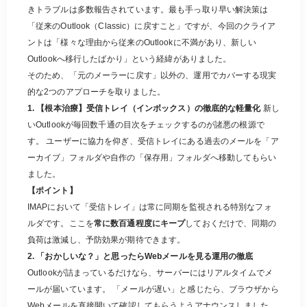
きトラブルは多数報告されています。最も手っ取り早い解決策は
「従来のOutlook（Classic）に戻すこと」ですが、今回のクライア
ントは「様々な理由から従来のOutlookに不満があり、新しい
Outlookへ移行したばかり」という経緯がありました。
そのため、「元のメーラーに戻す」以外の、運用でカバーする現実
的な2つのアプローチを取りました。
1. 【根本治療】受信トレイ（インボックス）の徹底的な軽量化
新し
いOutlookが毎回数千通の目次をチェックするのが諸悪の根源で
す。 ユーザーに協力を仰ぎ、受信トレイにある過去のメールを「ア
ーカイブ」フォルダや自作の「保存用」フォルダへ移動してもらい
ました。
【ポイント】
IMAPにおいて「受信トレイ」は常に同期を監視される特別なフォ
ルダです。ここを
常に数百通程度にキープ
しておくだけで、同期の
負荷は激減し、予防効果が期待できます。
2. 「おかしいな？」と思ったらWebメールを見る運用の徹底
Outlookが詰まっているだけなら、サーバーにはリアルタイムでメ
ールが届いています。 「メールが遅い」と感じたら、ブラウザから
Webメールを直接開いて確認してもらうようアナウンスしました。