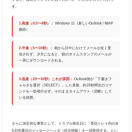
す。
1.高速（0.5〜4秒）：
Windows 11（新しいOutlook / IMAP
接続）
2.中速（5〜10秒）：
朝から日中にかけてメールが全く受
信されず、夕方になると、朝のタイムスタンプのメールが
一斉にダウンロードされる。
3.低速（20〜30秒）これが原因：
Outlook側が「下書きフ
ォルダを選択（SELECT）」した直後、約20秒間次のコマ
ンドを一切発行せず、そのままタイムアウト（切断）して
いる状態。
さらに決定的な事実として、トラブル発生日に「受信トレイ内の全
6,639通分のメッセージヘッダ（目次情報）を一括取得する」とい