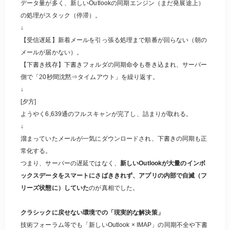
データ量が多く、新しいOutlookの同期エンジン（まだ発展途上）
の処理がスタック（停滞）。
↓
【受信遅延】新着メールを引っ張る処理まで順番が回らない（朝の
メールが届かない）。
【下書き残存】下書きフォルダの同期命令も巻き込まれ、サーバー
側で「20秒間沈黙⇒タイムアウト」を繰り返す。
↓
[夕方]
ようやく6,639通のフルスキャンが完了し、詰まりが取れる。
↓
溜まっていたメールが一気にダウンロードされ、下書きの同期も正
常化する。
つまり、サーバーの遅延ではなく、
新しいOutlookが大量のインボ
ックスデータをスマートにさばききれず、アプリの内部で自滅（フ
リーズ状態に）していた
のが真相でした。
クラシックに戻せない環境での「現実的な解決策」
技術フォーラム等でも「新しいOutlook × IMAP」の同期不全や下書