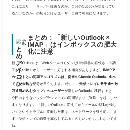
これにより、「サーバー障害なのか、自分のOutlookが詰まってい
るだけなのか」の切り分けがユーザー自身で可能になります。
まとめ：「新しいOutlook ×
IMAP」はインボックスの肥大
化に注意
新しいOutlookは、WebベースのモダンなUIや動作の軽快さ（※調
子が良い時）からユーザーに好まれる傾向がありますが、
IMAPア
カウントとの同期アルゴリズムは、従来のClassic Outlookに比べ
てまだ未熟
な部分が目立ちます。 特に、
「受信トレイに数千通〜数
万通溜め込むタイプ」のユーザー
が新しいOutlookに移行すると、
今回のようなバックグラウンドでの同期詰まり（遅延）を起こしや
すくなります。 「新しいOutlookに変えてからメールの挙動が怪し
い」というトラブルに直面した際は、ネットワークを疑う前に、ま
ず「受信トレイの通数を減らしてみる」のもいいかもしれないです
ね。