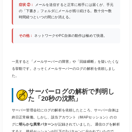
症状 ②：
メールを送信すると正常に相手には届くが、手元
の「下書き」フォルダにメールが残り続ける。数十分〜数
時間経つといつの間にか消える。
その他：
ネットワークやPC自体の動作は極めて快適。
一見すると「メールサーバーの障害」や「回線瞬断」を疑いたくな
る挙動です。さっそくメールサーバーのログの解析を依頼しまし
た。
サーバーログの解析で判明し
た「20秒の沈黙」
サーバー管理会社にログの解析を依頼したところ、サーバー自体は
終日正常稼働。しかし、該当アカウント（IMAPセッション）のロ
グに
明らかな異常パターン
が記録されていました。 通信ログを解析
すると、接続セッションが以下の3パターンに分かれていたので