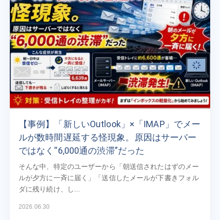
【事例】「新しいOutlook」×「IMAP」でメー
ルが数時間遅延する怪現象。原因はサーバー
ではなく“6,000通の渋滞”だった
そんな中、特定のユーザーから「朝送信されたはずのメー
ルが夕方に一斉に届く」「送信したメールが下書きフォル
ダに残り続け、し...
2026.06.30