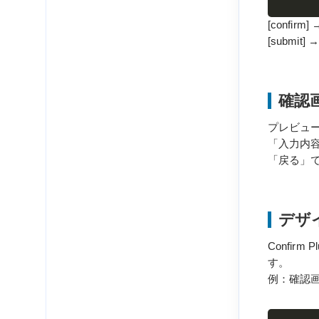
[confi
[submi
確認
プレビュ
「入力内
「戻る」
デザ
Confi
す。
例：確認