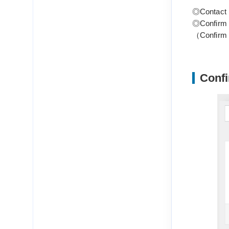
◎Conta
◎Confir
（Confi
Con