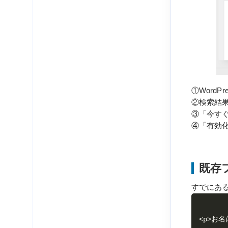
①WordP
②検索結果から
③「今す
④「有効
既存
すでにある
<p>お名前