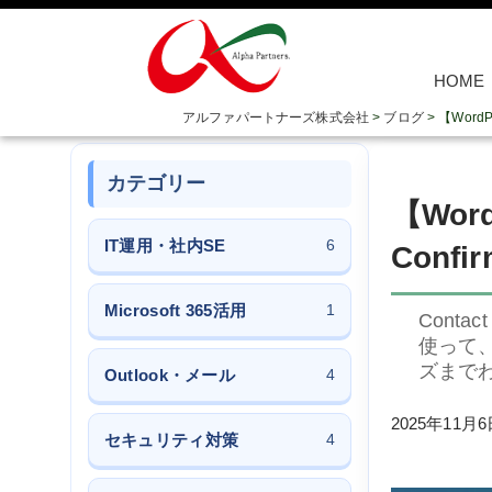
HOME
アルファパートナーズ株式会社
>
ブログ
>
【Word
カテゴリー
【Wor
IT運用・社内SE
6
Conf
Microsoft 365活用
1
Conta
使って
ズまで
Outlook・メール
4
2025年11月6
セキュリティ対策
4