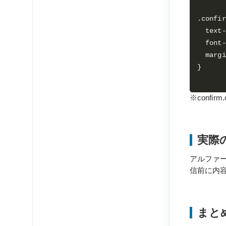
.confir
  text-align: center;

  font-size: 1.2em;

  margin-bottom: 1em;

※confi
実際
アルファ
信前に内
まと