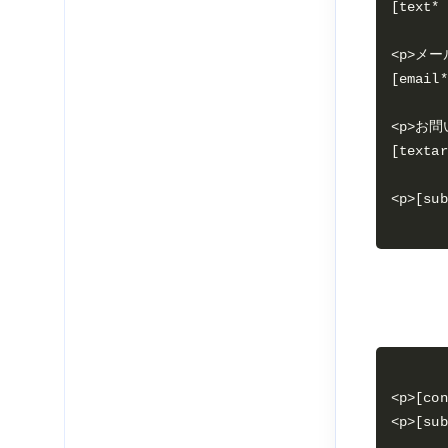
[text* 
<p>メー
[email*
<p>お問
[textar
<p>[c